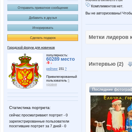
Комплиментов нет.
Отправить приватное сообщение
Вы не авторизованы! Чтоб
Добавить в друзья
Игнорировать
Метки лидеров
Сделать подарок
Городской форум для новичков
популярность:
60289 место
-9 ↓
Интервью (2)
рейтинг
151
?
Привилегированный
пользователь
5
уровня
Последние
фотогра
Статистика портрета:
сейчас просматривают портрет - 0
зарегистрированные пользователи
посетившие портрет за 7 дней - 0