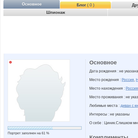
Основное
Блог
( 0 )
Др
Шпионаж
Основное
Дата рождения : не указан
Место рождения :
Россия
,
Н
Место нахождения :
Россия
Место проживания : не ука
Любимые места :
диван с к
Интересы : не указаны
О себе : Циник.Слишком мн
Портрет заполнен на 61 %
Комплименты